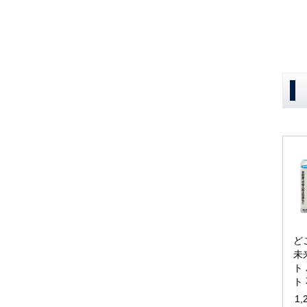
ど
未
ト
ト
1,