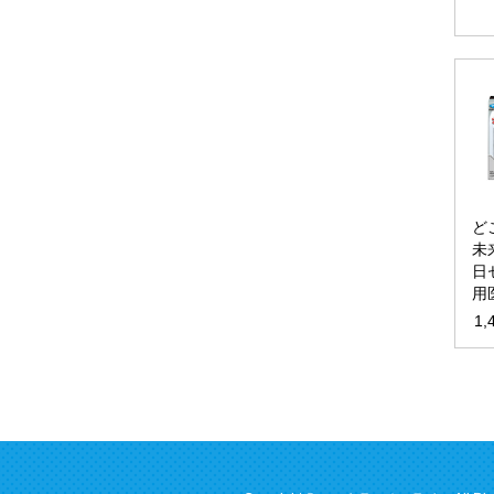
ど
未
日
用
1,