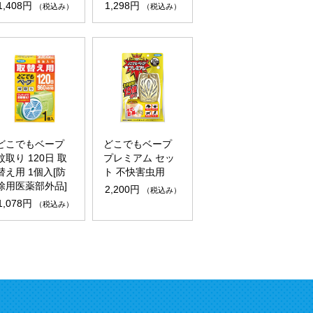
1,408円
1,298円
（税込み）
（税込み）
どこでもベープ
どこでもベープ
蚊取り 120日 取
プレミアム セッ
替え用 1個入[防
ト 不快害虫用
除用医薬部外品]
2,200円
（税込み）
1,078円
（税込み）