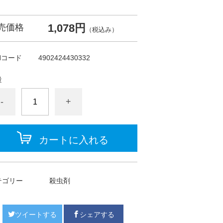
1,078円
売価格
（税込み）
Nコード
4902424430332
量
-
+
カートに入れる
テゴリー
殺虫剤
ツイートする
シェアする