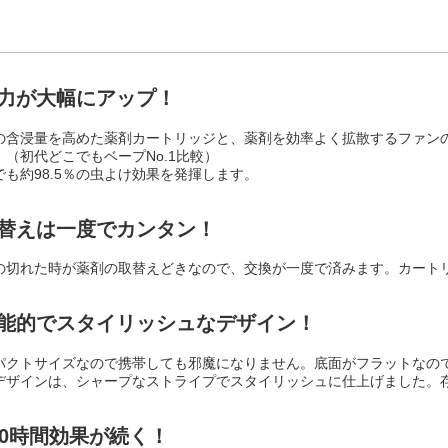
効力が大幅にアップ！
の含浸量を高めた薬剤カートリッジと、薬剤を効率よく拡散するファン
。（初代どこでもベープNo.1比較）
でも約98.5％の虫よけ効果を発揮します。
取替えは一度でカンタン！
の切れた時が薬剤の取替えどきなので、交換が一度で済みます。カート
機能的でスタイリッシュなデザイン！
パクトサイズなので携帯しても邪魔になりません。底面がフラットなの
デザインは、シャープなストライプでスタイリッシュに仕上げました。
80時間効果が続く！