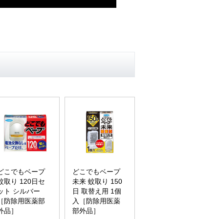
どこでもベープ
どこでもベープ
蚊取り 120日セ
未来 蚊取り 150
ット シルバー
日 取替え用 1個
［防除用医薬部
入［防除用医薬
外品］
部外品］