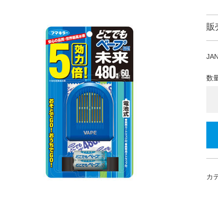
販
JA
数
カ