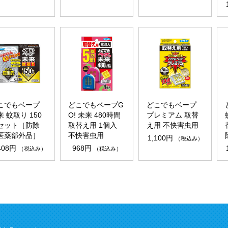
こでもベープ
どこでもベープG
どこでもベープ
来 蚊取り 150
O! 未来 480時間
プレミアム 取替
セット［防除
取替え用 1個入
え用 不快害虫用
医薬部外品］
不快害虫用
1,100円
（税込み）
408円
968円
（税込み）
（税込み）